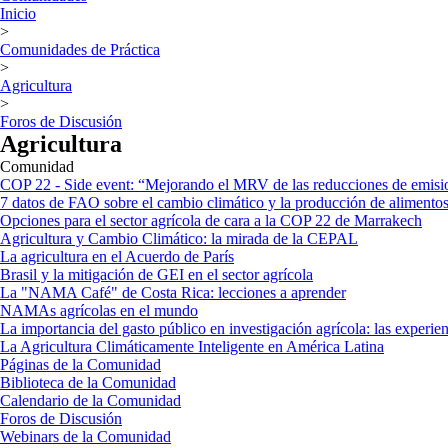
Inicio
>
Comunidades de Práctica
>
Agricultura
>
Foros de Discusión
Agricultura
Comunidad
COP 22 - Side event: “Mejorando el MRV de las reducciones de emisio
7 datos de FAO sobre el cambio climático y la producción de alimentos 
Opciones para el sector agrícola de cara a la COP 22 de Marrakech
Agricultura y Cambio Climático: la mirada de la CEPAL
La agricultura en el Acuerdo de París
Brasil y la mitigación de GEI en el sector agrícola
La "NAMA Café" de Costa Rica: lecciones a aprender
NAMAs agrícolas en el mundo
La importancia del gasto público en investigación agrícola: las experie
La Agricultura Climáticamente Inteligente en América Latina
Páginas de la Comunidad
Biblioteca de la Comunidad
Calendario de la Comunidad
Foros de Discusión
Webinars de la Comunidad