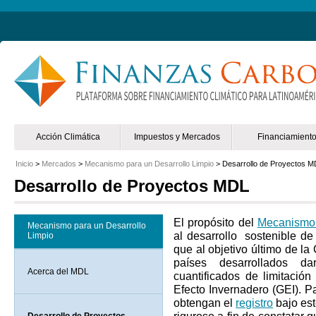
Non Gamstop Online Casinos 2025
Mejores Casinos Online España
Acción Climática
Impuestos y Mercados
Financiamient
Inicio
>
Mercados
>
Mecanismo para un Desarrollo Limpio
> Desarrollo de Proyectos 
Desarrollo de Proyectos MDL
El propósito del
Mecanismo 
Mecanismo para un Desarrollo
al desarrollo sostenible de
Limpio
que al objetivo último de la
países desarrollados d
Acerca del MDL
cuantificados de limitaci
Efecto Invernadero (GEI). P
obtengan el
registro
bajo es