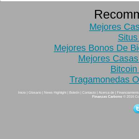
Recomm
Mejores Cas
Situs
Mejores Bonos De B
Mejores Casas
Bitcoi
Tragamonedas On
Inicio
|
Glosario
|
News Highlight
|
Boletín
|
Contacto
|
Acerca de
|
Financiamiento
Finanzas Carbono
© 2016 Co