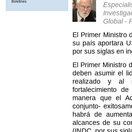
Boletines
Especiali
Investig
Global -
El Primer Ministro
su país aportara U
por sus siglas en i
El Primer Ministro 
deben asumir el l
realizado y al 
fortalecimiento d
manera que el Ac
conjunto- exitosa
habrá de aumentar
alcances de su con
(INDC, por sus sigla