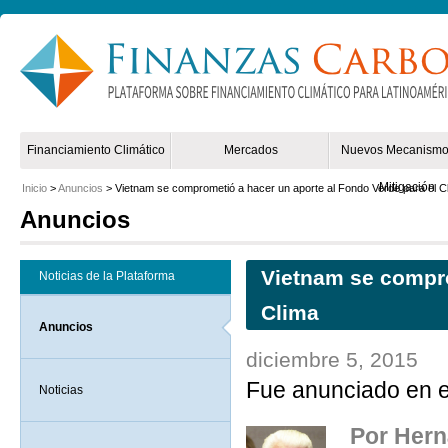
Non Gamstop Online Casinos 2025
Mejores Casinos Online España
Financiamiento Climático
Mercados
Nuevos Mecanismo
Mitigación
Inicio
>
Anuncios
> Vietnam se comprometió a hacer un aporte al Fondo Verde para el C
Anuncios
Vietnam se compro
Noticias de la Plataforma
Clima
Anuncios
diciembre 5, 2015
Fue anunciado en 
Noticias
Por Hern