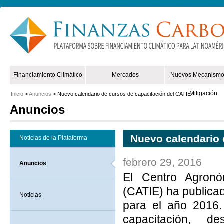
Non Gamstop Online Casinos 2025
Mejores Casinos Online España
Financiamiento Climático
Mercados
Nuevos Mecanismo
Mitigación
Inicio
>
Anuncios
> Nuevo calendario de cursos de capacitación del CATIE
Anuncios
Nuevo calendario 
Noticias de la Plataforma
febrero 29, 2016
Anuncios
El Centro Agronó
(CATIE) ha publica
Noticias
para el año 2016.
capacitación, d