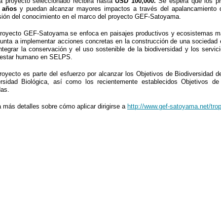
a proyecto seleccionado recibirá hasta
USD 100,000.
Se espera que los p
s años
y puedan alcanzar mayores impactos a través del apalancamiento de
sión del conocimiento en el marco del proyecto GEF-Satoyama.
royecto GEF-Satoyama se enfoca en paisajes productivos y ecosistemas ma
unta a implementar acciones concretas en la construcción de una sociedad e
ntegrar la conservación y el uso sostenible de la biodiversidad y los servi
nestar humano en SELPS.
royecto es parte del esfuerzo por alcanzar los Objetivos de Biodiversidad 
ersidad Biológica, así como los recientemente establecidos Objetivos de
das.
 más detalles sobre cómo aplicar dirigirse a
http://www.gef-satoyama.net/tro