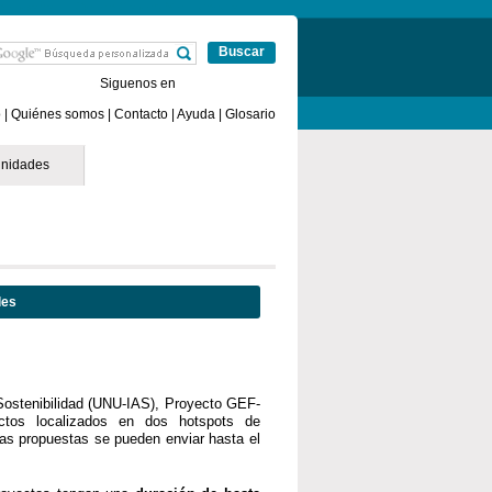
e España
Online Casino Sin Licencia
Siguenos en
o
|
Quiénes somos
|
Contacto
|
Ayuda
|
Glosario
nidades
les
más
Sostenibilidad (UNU-IAS), Proyecto GEF-
tos localizados en dos hotspots de
Las propuestas se pueden enviar hasta el