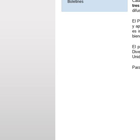
Cad
Boletines
tre
difu
El P
y ap
es i
bie
El p
Div
Uni
Para