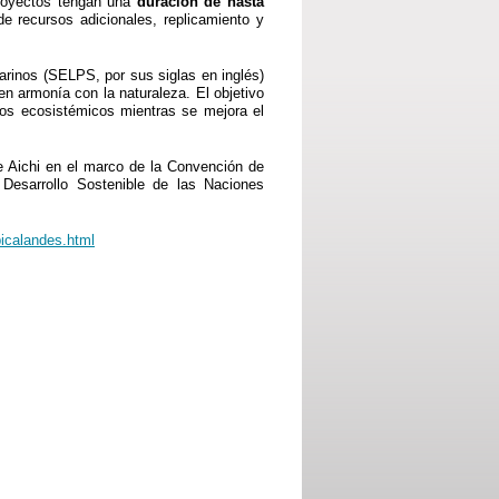
royectos tengan una
duración de hasta
 recursos adicionales, replicamiento y
rinos (SELPS, por sus siglas en inglés)
n armonía con la naturaleza. El objetivo
cios ecosistémicos mientras se mejora el
de Aichi en el marco de la Convención de
 Desarrollo Sostenible de las Naciones
picalandes.html