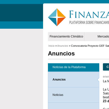
Non Gamstop Online Casinos 2025
Financiamiento Climático
Mercad
Inicio
>
Anuncios
> Convocatoria Proyecto GEF Sat
Anuncios
C
Noticias de la Plataforma
ener
Anuncios
La f
La U
Sat
Noticias
biod
23 