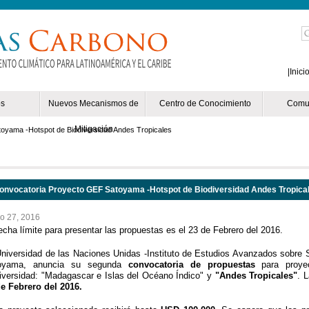
Mejores Casinos Online España
Las Mejores Salas De Póker
Casinos Onlin
|
Inici
os
Nuevos Mecanismos de
Centro de Conocimiento
Comu
Mitigación
oyama -Hotspot de Biodiversidad Andes Tropicales
onvocatoria Proyecto GEF Satoyama -Hotspot de Biodiversidad Andes Tropica
o 27, 2016
echa límite para presentar las propuestas es el 23 de Febrero del 2016.
Ver 
niversidad de las Naciones Unidas -Instituto de Estudios Avanzados sobre 
oyama, anuncia su segunda
convocatoria de propuestas
para proyec
iversidad: "Madagascar e Islas del Océano Índico" y
"Andes Tropicales"
. 
de Febrero del 2016.