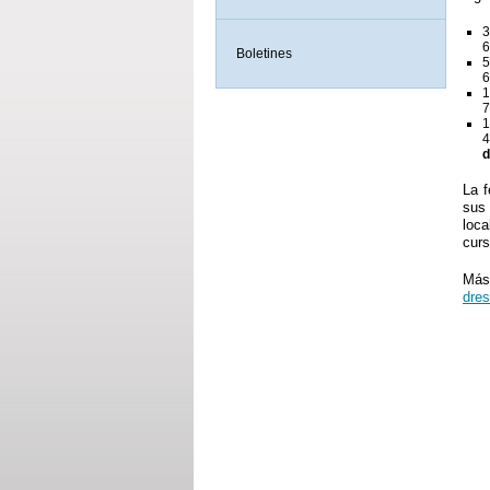
3
6
Boletines
5
6
1
7
1
4
d
La f
sus 
loca
curs
M
dres