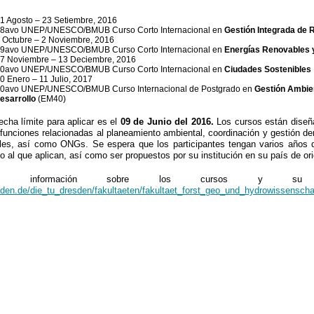
1 Agosto – 23 Setiembre, 2016
8avo UNEP/UNESCO/BMUB Curso Corto Internacional en
Gestión Integrada de 
 Octubre – 2 Noviembre, 2016
9avo UNEP/UNESCO/BMUB Curso Corto Internacional en
Energías Renovables y
7 Noviembre – 13 Deciembre, 2016
0avo UNEP/UNESCO/BMUB Curso Corto Internacional en
Ciudades Sostenibles
0 Enero – 11 Julio, 2017
0avo UNEP/UNESCO/BMUB Curso Internacional de Postgrado en
Gestión Ambie
esarrollo
(EM40)
echa límite para aplicar es el
09 de Junio del 2016.
Los cursos están diseña
funciones relacionadas al planeamiento ambiental, coordinación y gestión de
les, así como ONGs. Se espera que los participantes tengan varios años de
o al que aplican, así como ser propuestos por su institución en su país de or
ás información sobre los cursos y s
den.de/die_tu_dresden/fakultaeten/fakultaet_forst_geo_und_hydrowissensch