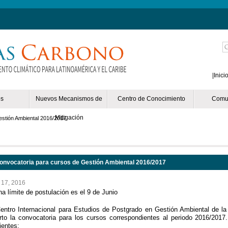
Mejores Casinos Online España
Las Mejores Salas De Póker
Casinos Onlin
|
Inici
os
Nuevos Mecanismos de
Centro de Conocimiento
Comu
Mitigación
stión Ambiental 2016/2017
onvocatoria para cursos de Gestión Ambiental 2016/2017
l 17, 2016
a límite de postulación es el 9 de Junio
Ver más
Centro Internacional para Estudios de Postgrado en Gestión Ambiental d
rto la convocatoria para los cursos correspondientes al periodo 2016/201
ientes: