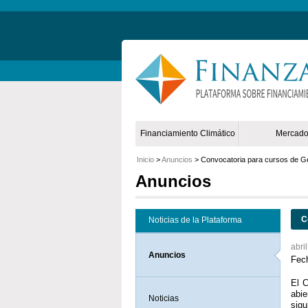
Non Gamstop Online Casinos 2025
Financiamiento Climático
Mercad
Inicio
>
Anuncios
> Convocatoria para cursos de Ge
Anuncios
C
Noticias de la Plataforma
abri
Anuncios
Fech
El 
abie
Noticias
sigu