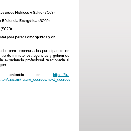
Recursos Hídricos y Salud
(SC68)
 Eficiencia Energética
(SC69)
(SC70)
ntal
para países emergentes y en
dos para preparar a los participantes en
ntro de ministerios, agencias y gobiernos
 experiencia profesional relacionada al
igen.
u contenido en
https://tu-
aften/cipsem/future_courses/next_courses