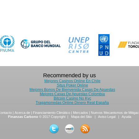
Recommended by us
Mejores Casinos Online En Chile
Situs Poker Online
Mejores Bonos De Bienvenida Casas De Apuestas
Mejores Casas De Apuestas Colombia
Bitcoin Casino No Kyc
Tragamonedas Online Dinero Real España
ontacto
|
Acerca de
|
Financiamiento Climático
|
Mercados
|
Nuevos Mecanismos de Mitigac
Finanzas Carbono
© 2017 Copyright |
Mapa del Sitio
|
Aviso Legal
|
Ayuda