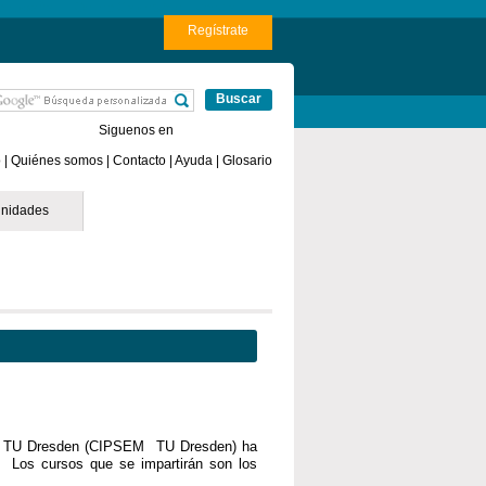
e España
Online Casino Sin Licencia
Regístrate
Siguenos en
o
|
Quiénes somos
|
Contacto
|
Ayuda
|
Glosario
nidades
e la TU Dresden (CIPSEM TU Dresden) ha
7. Los cursos que se impartirán son los