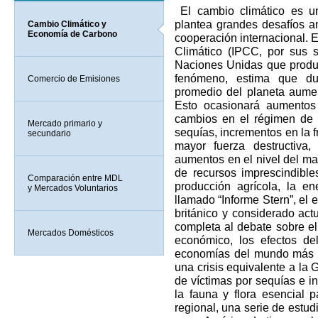
El cambio climático es un
plantea grandes desafíos a
Cambio Climático y
Economía de Carbono
cooperación internacional. 
Climático (IPCC, por sus si
Naciones Unidas que produ
fenómeno, estima que dur
Comercio de Emisiones
promedio del planeta aumen
Esto ocasionará aumentos
cambios en el régimen de 
Mercado primario y
sequías, incrementos en la 
secundario
mayor fuerza destructiva,
aumentos en el nivel del mar
de recursos imprescindible
Comparación entre MDL
producción agrícola, la en
y Mercados Voluntarios
llamado “Informe Stern”, el
británico y considerado act
completa al debate sobre el
Mercados Domésticos
económico, los efectos de
economías del mundo más q
una crisis equivalente a la
de víctimas por sequías e i
la fauna y flora esencial p
regional, una serie de estu