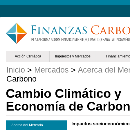
Non Gamstop Online Casinos 2025
Mejores Casinos Online España
Acción Climática
Impuestos y Mercados
Financiamient
Inicio
>
Mercados
>
Acerca del Me
Carbono
Cambio Climático y
Economía de Carbo
Impactos socioeconómicos
Acerca del Mercado