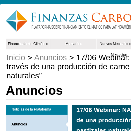
Non Gamstop Online Casinos 2025
Mejores Casinos Online España
Financiamiento Climático
Mercados
Nuevos Mecanismo
Mitigación
Inicio
>
Anuncios
> 17/06 Webinar:
través de una producción de carne 
naturales”
Anuncios
17/06 Webinar: NA
Noticias de la Plataforma
de una producción
Anuncios
pastizales natural