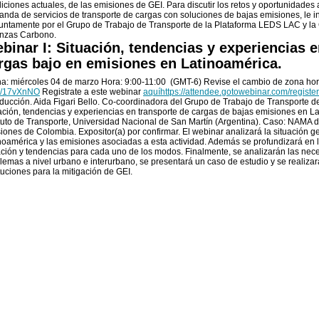
iciones actuales, de las emisiones de GEI. Para discutir los retos y oportunidades 
nda de servicios de transporte de cargas con soluciones de bajas emisiones, le 
untamente por el Grupo de Trabajo de Transporte de la Plataforma LEDS LAC y la
nzas Carbono.
binar I: Situación, tendencias y experiencias e
rgas bajo en emisiones en Latinoamérica.
a: miércoles 04 de marzo Hora: 9:00-11:00 (GMT-6) Revise el cambio de zona hor
/
17vXnNO
Registrate a este webinar
aquí
https:/
/
attendee.gotowebinar.com/
register
oducción. Aida Figari Bello. Co-coordinadora del Grupo de Trabajo de Transporte d
ación, tendencias y experiencias en transporte de cargas de bajas emisiones en L
ituto de Transporte, Universidad Nacional de San Martín (Argentina). Caso: NAMA d
iones de Colombia. Expositor(a) por confirmar. El webinar analizará la situación g
noamérica y las emisiones asociadas a esta actividad. Además se profundizará en la
ación y tendencias para cada uno de los modos. Finalmente, se analizarán las nece
lemas a nivel urbano e interurbano, se presentará un caso de estudio y se realiza
ituciones para la mitigación de GEI.