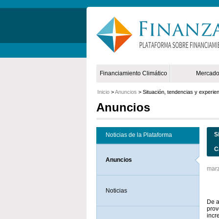
Non Gamstop Online Casinos 2025
Financiamiento Climático
Mercad
Inicio
>
Anuncios
> Situación, tendencias y experie
Anuncios
S
Noticias de la Plataforma
C
Anuncios
marz
Ver
Noticias
De a
prov
incr