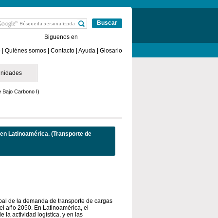
e España
Online Casino Sin Licencia
Siguenos en
o
|
Quiénes somos
|
Contacto
|
Ayuda
|
Glosario
nidades
e Bajo Carbono I)
 en Latinoamérica. (Transporte de
obal de la demanda de transporte de cargas
 el año 2050. En Latinoamérica, el
a actividad logística, y en las