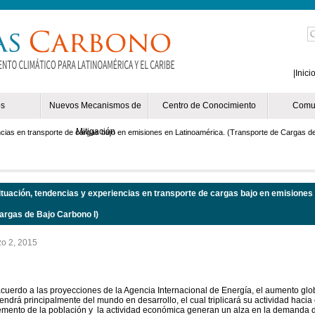
Mejores Casinos Online España
Las Mejores Salas De Póker
Casinos Onlin
|
Inici
os
Nuevos Mecanismos de
Centro de Conocimiento
Comu
Mitigación
ncias en transporte de cargas bajo en emisiones en Latinoamérica. (Transporte de Cargas d
ituación, tendencias y experiencias en transporte de cargas bajo en emisiones
argas de Bajo Carbono I)
o 2, 2015
 más
cuerdo a las proyecciones de la Agencia Internacional de Energía, el aumento gl
endrá principalmente del mundo en desarrollo, el cual triplicará su actividad hacia
emento de la población y la actividad económica generan un alza en la demanda de l