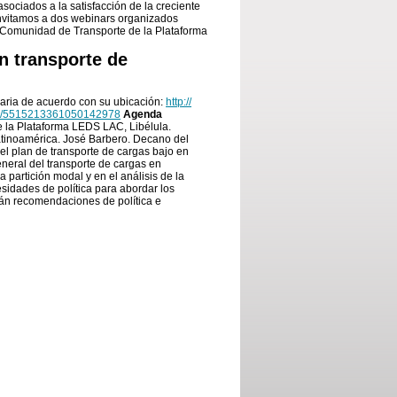
asociados a la satisfacción de la creciente
invitamos a dos webinars organizados
 Comunidad de Transporte de la Plataforma
n transporte de
aria de acuerdo con su ubicación:
http:/
/
/
5515213361050142978
Agenda
e la Plataforma LEDS LAC, Libélula.
atinoamérica. José Barbero. Decano del
el plan de transporte de cargas bajo en
eneral del transporte de cargas en
 partición modal y en el análisis de la
sidades de política para abordar los
rán recomendaciones de política e