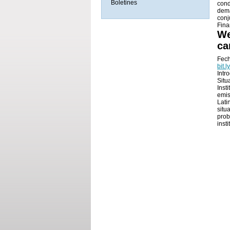
Boletines
cond
dema
conj
Fina
We
ca
Fech
bit.ly
Intr
Situ
Inst
emis
Lati
situ
prob
inst