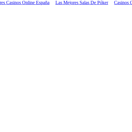
res Casinos Online España
Las Mejores Salas De Póker
Casinos 