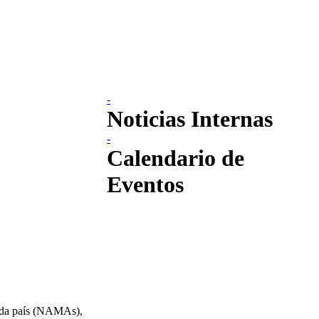
-
Noticias Internas
-
Calendario de
Eventos
da paí­s (NAMAs),