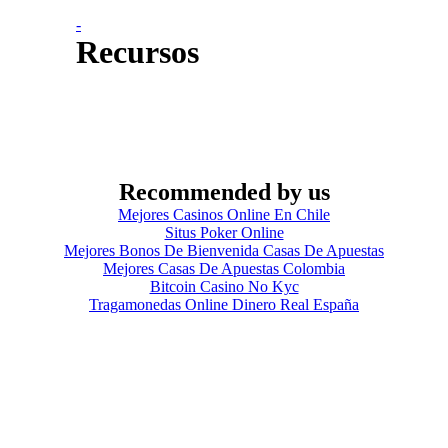
-
Recursos
Recommended by us
Mejores Casinos Online En Chile
Situs Poker Online
Mejores Bonos De Bienvenida Casas De Apuestas
Mejores Casas De Apuestas Colombia
Bitcoin Casino No Kyc
Tragamonedas Online Dinero Real España