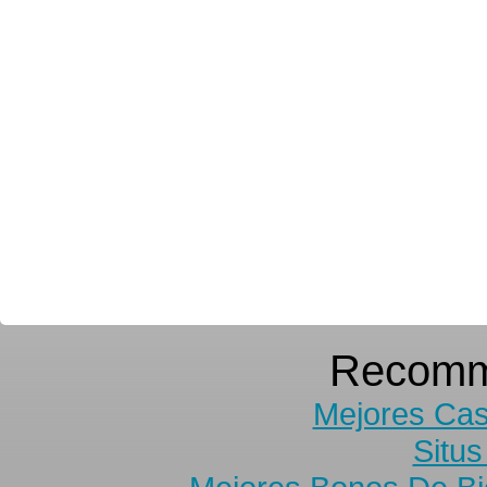
Recomm
Mejores Cas
Situs