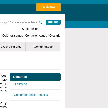
e España
Online Casino Sin Licencia
Regístrate
Siguenos en
o
|
Quiénes somos
|
Contacto
|
Ayuda
|
Glosario
de Conocimiento
Comunidades
sicos
Recursos
ambio
tas y
Biblioteca
ían a
en a
Comunidades de Práctica
car y
ativo