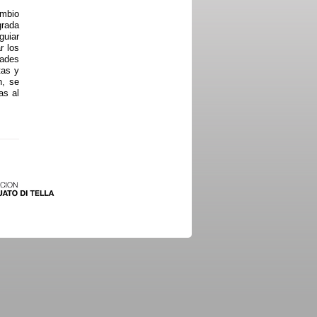
ambio
grada
guiar
r los
dades
tas y
n, se
as al