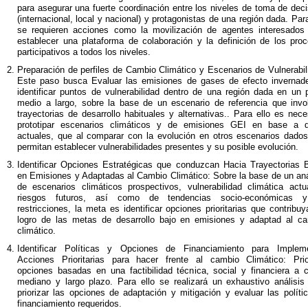
para asegurar una fuerte coordinación entre los niveles de toma de dec
(internacional, local y nacional) y protagonistas de una región dada. Para
se requieren acciones como la movilización de agentes interesados
establecer una plataforma de colaboración y la definición de los pro
participativos a todos los niveles.
Preparación de perfiles de Cambio Climático y Escenarios de Vulnerabil
Este paso busca Evaluar las emisiones de gases de efecto invernad
identificar puntos de vulnerabilidad dentro de una región dada en un 
medio a largo, sobre la base de un escenario de referencia que invo
trayectorias de desarrollo habituales y alternativas.. Para ello es nece
prototipar escenarios climáticos y de emisiones GEI en base a 
actuales, que al comparar con la evolución en otros escenarios dado
permitan establecer vulnerabilidades presentes y su posible evolución.
Identificar Opciones Estratégicas que conduzcan Hacia Trayectorias 
en Emisiones y Adaptadas al Cambio Climático: Sobre la base de un aná
de escenarios climáticos prospectivos, vulnerabilidad climática actu
riesgos futuros, así como de tendencias socio-económicas 
restricciones, la meta es identificar opciones prioritarias que contribuy
logro de las metas de desarrollo bajo en emisiones y adaptad al c
climático.
Identificar Políticas y Opciones de Financiamiento para Implem
Acciones Prioritarias para hacer frente al cambio Climático: Prio
opciones basadas en una factibilidad técnica, social y financiera a c
mediano y largo plazo. Para ello se realizará un exhaustivo análisis
priorizar las opciones de adaptación y mitigación y evaluar las políti
financiamiento requeridos.