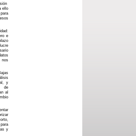
isión
 ello
 para
cesos
idad:
ero e
plazo
lucre
sario
datos
s nos
Bajas
lisis
al, y
y de
an al
ambio
entar
rizar
orto,
 para
cas y