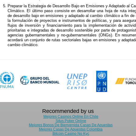
Preparar la Estrategia de Desarrollo Bajo en Emisiones y Adaptado al C
Climático. El último paso consiste en desarrollar una hoja de ruta inte
de desarrollo bajo en emisiones y adaptado al cambio climático a fin de 
la formulación de proyectos e instrumentos de políticas, y para asegura
flujos de inversión y financiamiento para la implementación de activi
prioritarias e integradas de desarrollo sostenible por parte de protagonis
agencias gubernamentales y no-gubernamentales (ONGs). En resume
acordará un conjunto de rutas sectoriales bajas en emisiones y adaptad
cambio climático.
Recommended by us
Mejores Casinos Online En Chile
Situs Poker Online
Mejores Bonos De Bienvenida Casas De Apuestas
Mejores Casas De Apuestas Colombia
Bitcoin Casino No Kyc