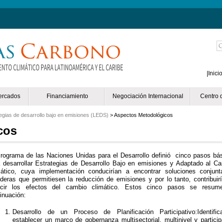
Mejores Casinos Online España
Las Mejores Salas De Póker
Casinos Onlin
|
Inici
ercados
Financiamiento
Negociación Internacional
Centro 
egias de desarrollo bajo en emisiones (LEDS)
> Aspectos Metodológicos
cos
rograma de las Naciones Unidas para el Desarrollo definió cinco pasos bá
 desarrollar Estrategias de Desarrollo Bajo en emisiones y Adaptado al C
mático, cuya implementación conducirían a encontrar soluciones conjun
deras que permitiesen la reducción de emisiones y por lo tanto, contribuir
ucir los efectos del cambio climático. Estos cinco pasos se resum
inuación:
Desarrollo de un Proceso de Planificación Participativo:Identifi
establecer un marco de gobernanza multisectorial, multinivel y particip