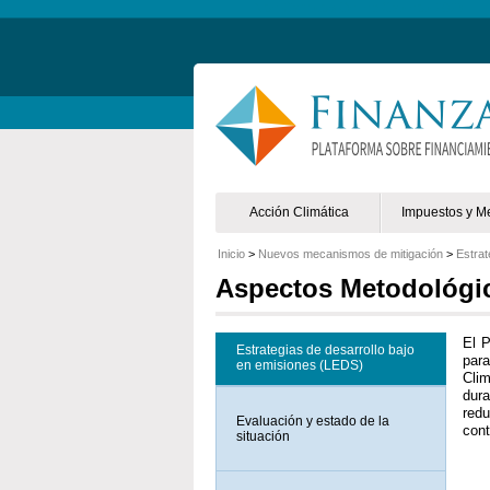
Non Gamstop Online Casinos 2025
Acción Climática
Impuestos y M
Inicio
>
Nuevos mecanismos de mitigación
>
Estrat
Aspectos Metodológi
El P
Estrategias de desarrollo bajo
para
en emisiones (LEDS)
Cli
dura
red
Evaluación y estado de la
cont
situación