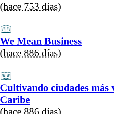
(
hace 753 días
)
We Mean Business
(
hace 886 días
)
Cultivando ciudades más v
Caribe
(
hace 886 días
)