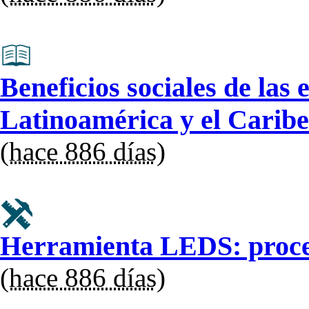
Beneficios sociales de las
Latinoamérica y el Caribe
(
hace 886 días
)
Herramienta LEDS: proce
(
hace 886 días
)