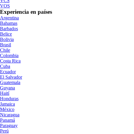
VCS
VOS
Experiencia en países
Argentina
Bahamas
Barbados
Belice
Bolivia
Brasil
Chile
Colombia
Costa Rica
Cuba
Ecuador
El Salvador
Guatemala
Guyana
Haití
Honduras
Jamaica
México
Nicaragua
Panamá
Paraguay
Perú