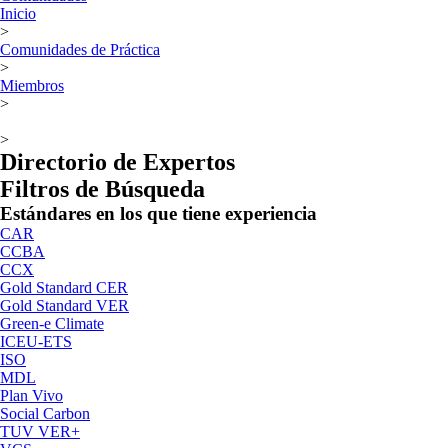
Inicio
>
Comunidades de Práctica
>
Miembros
>
>
Directorio de Expertos
Filtros de Búsqueda
Estándares en los que tiene experiencia
CAR
CCBA
CCX
Gold Standard CER
Gold Standard VER
Green-e Climate
ICEU-ETS
ISO
MDL
Plan Vivo
Social Carbon
TUV VER+