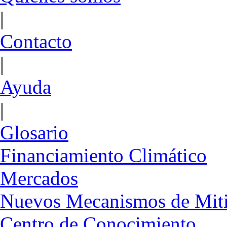
|
Contacto
|
Ayuda
|
Glosario
Financiamiento Climático
Mercados
Nuevos Mecanismos de Mit
Centro de Conocimiento