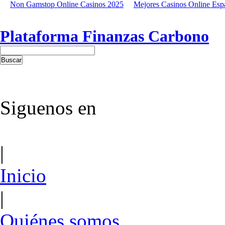
Non Gamstop Online Casinos 2025
Mejores Casinos Online Esp
Plataforma Finanzas Carbono
Siguenos en
|
Inicio
|
Quiénes somos