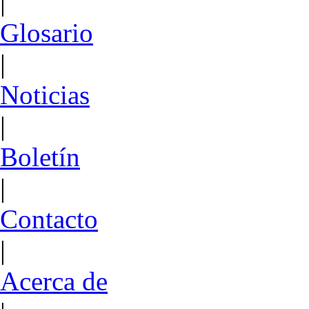
|
Glosario
|
Noticias
|
Boletín
|
Contacto
|
Acerca de