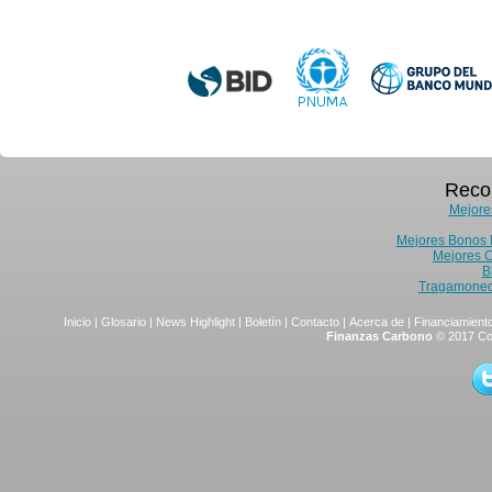
Reco
Mejore
Mejores Bonos 
Mejores 
B
Tragamoned
Inicio
|
Glosario
|
News Highlight
|
Boletín
|
Contacto
|
Acerca de
|
Financiamiento
Finanzas Carbono
© 2017 Co