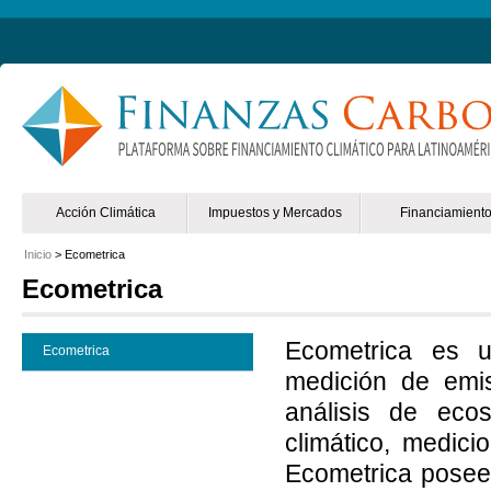
Non Gamstop Online Casinos 2025
Mejores Casinos Online España
Acción Climática
Impuestos y Mercados
Financiamient
Inicio
> Ecometrica
Ecometrica
Ecometrica es u
Ecometrica
medición de emi
análisis de ecos
climático, medic
Ecometrica posee 