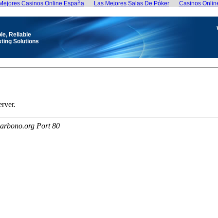
Mejores Casinos Online España
Las Mejores Salas De Póker
Casinos Onlin
le, Reliable
ting Solutions