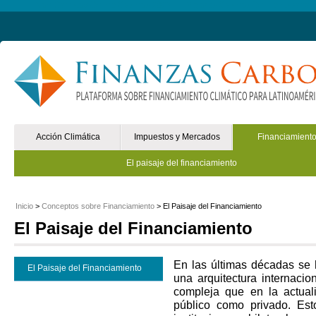
Non Gamstop Online Casinos 2025
Mejores Casinos Online España
Acción Climática
Impuestos y Mercados
Financiamient
El paisaje del financiamiento
Inicio
>
Conceptos sobre Financiamiento
> El Paisaje del Financiamiento
El Paisaje del Financiamiento
En las últimas décadas se h
El Paisaje del Financiamiento
una arquitectura internacio
compleja que en la actual
público como privado. Est