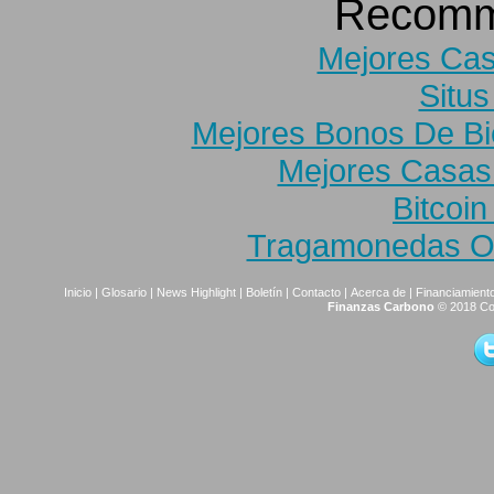
Recomm
Mejores Cas
Situs
Mejores Bonos De B
Mejores Casas
Bitcoi
Tragamonedas On
Inicio
|
Glosario
|
News Highlight
|
Boletín
|
Contacto
|
Acerca de
|
Financiamiento
Finanzas Carbono
© 2018 Co