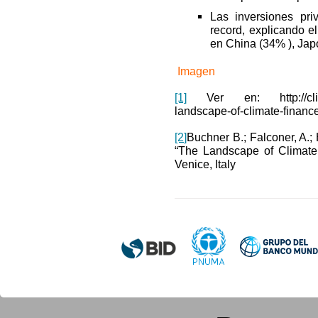
Las inversiones pr
record, explicando el
en China (34% ), Ja
Imagen
[1]
Ver en: http://climatep
landscape-of-climate-financ
[2
]
Buchner B.; Falconer, A.;
“The Landscape of Climate F
Venice, Italy