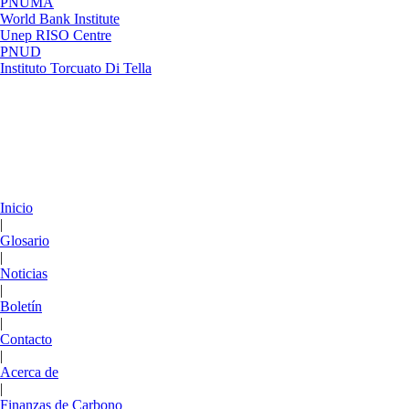
PNUMA
World Bank Institute
Unep RISO Centre
PNUD
Instituto Torcuato Di Tella
Inicio
|
Glosario
|
Noticias
|
Boletín
|
Contacto
|
Acerca de
|
Finanzas de Carbono