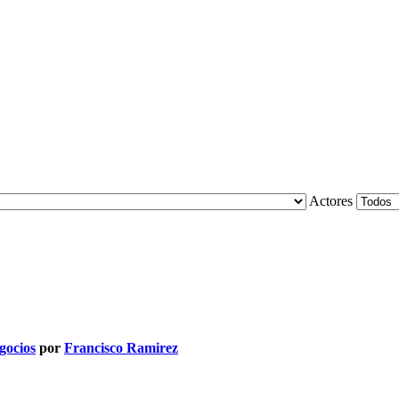
Actores
gocios
por
Francisco Ramirez