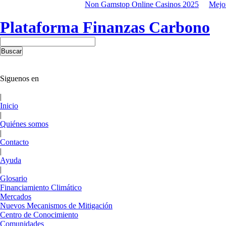
Non Gamstop Online Casinos 2025
Mejo
Plataforma Finanzas Carbono
Siguenos en
|
Inicio
|
Quiénes somos
|
Contacto
|
Ayuda
|
Glosario
Financiamiento Climático
Mercados
Nuevos Mecanismos de Mitigación
Centro de Conocimiento
Comunidades