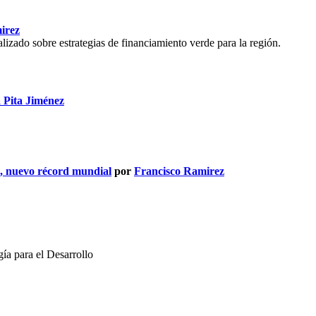
irez
lizado sobre estrategias de financiamiento verde para la región.
 Pita Jiménez
s, nuevo récord mundial
por
Francisco Ramirez
ía para el Desarrollo