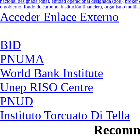
nacional designada (dna)
,
entidad operacional designada (doe)
,
broker 
o gobierno
,
fondo de carbono
,
institución financiera
,
organismo multila
Acceder Enlace Externo
BID
PNUMA
World Bank Institute
Unep RISO Centre
PNUD
Instituto Torcuato Di Tella
Recomm